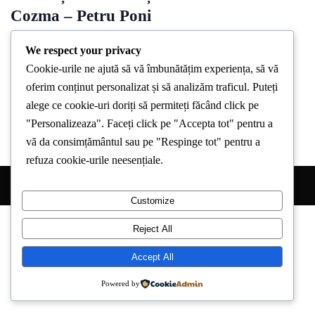
Cozma – Petru Poni
By
Stirea De Iasi
May 10, 2024
We respect your privacy
Cookie-urile ne ajută să vă îmbunătățim experiența, să vă
În data de 10 mai, între orele 08:00 – 18:00, va fi restricționată
oferim conținut personalizat și să analizăm traficul. Puteți
circulația pe str. Toma Cozma intersecție cu
alege ce cookie-uri doriți să permiteți făcând click pe
"Personalizeaza". Faceți click pe "Accepta tot" pentru a
vă da consimțământul sau pe "Respinge tot" pentru a
refuza cookie-urile neesențiale.
Copyright © 2026 Stirea de Iasi. All Right Reserved.
Customize
Reject All
Accept All
Powered by