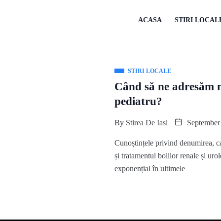
ACASA
STIRI LOCAL
STIRI LOCALE
Când să ne adresăm m
pediatru?
By
Stirea De Iasi
September 
Cunoștințele privind denumirea, 
și tratamentul bolilor renale și uro
exponențial în ultimele