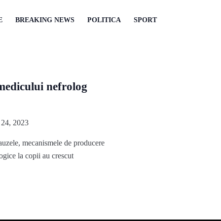
E
BREAKING NEWS
POLITICA
SPORT
edicului nefrolog
24, 2023
cauzele, mecanismele de producere
logice la copii au crescut