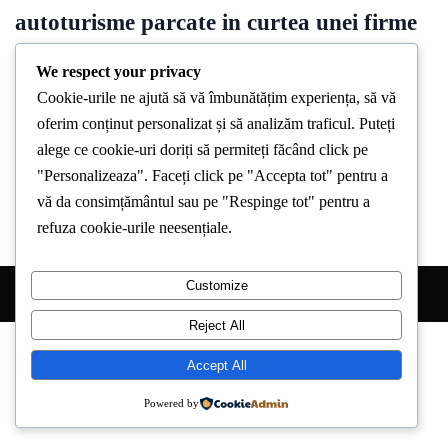
autoturisme parcate in curtea unei firme
au luat foc la Sibiu
We respect your privacy
By
Stirea De Iasi
November 24, 2024
Cookie-urile ne ajută să vă îmbunătățim experiența, să vă
oferim conținut personalizat și să analizăm traficul. Puteți
Pompierii din Sibiu au intervenit duminică seara pentru a stinge
alege ce cookie-uri doriți să permiteți făcând click pe
un incendiu care a izbucnit la șase autovehicule parcate în
"Personalizeaza". Faceți click pe "Accepta tot" pentru a
vă da consimțământul sau pe "Respinge tot" pentru a
refuza cookie-urile neesențiale.
Customize
Copyright © 2026 Stirea de Iasi. All Right Reserved.
Reject All
Accept All
Powered by