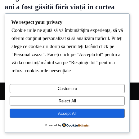
ani a fost găsită fără viață în curtea
casei sale
We respect your privacy
By
Stirea De Iasi
December 16, 2024
Cookie-urile ne ajută să vă îmbunătățim experiența, să vă
oferim conținut personalizat și să analizăm traficul. Puteți
În această după-amiază, o femeie de aproximativ 60 de ani, din
alege ce cookie-uri doriți să permiteți făcând click pe
localitatea Erbiceni, a fost găsită fără viață în curtea
"Personalizeaza". Faceți click pe "Accepta tot" pentru a
vă da consimțământul sau pe "Respinge tot" pentru a
refuza cookie-urile neesențiale.
Customize
Copyright © 2026 Stirea de Iasi. All Right Reserved.
Reject All
Accept All
Powered by