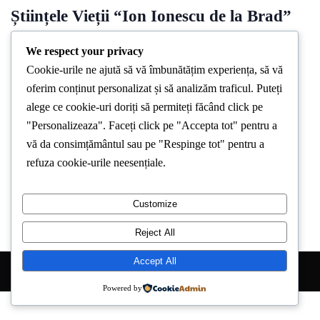
Științele Vieții “Ion Ionescu de la Brad”
Iași se va desfasura cea de a VI-a editie
We respect your privacy
a concursului national “Identificare de
Cookie-urile ne ajută să vă îmbunătățim experiența, să vă
produse tradiționale”
oferim conținut personalizat și să analizăm traficul. Puteți
alege ce cookie-uri doriți să permiteți făcând click pe
By
Stirea De Iasi
February 29, 2024
"Personalizeaza". Faceți click pe "Accepta tot" pentru a
Universitatea de Științele Vieții “Ion Ionescu de la Brad” Iași –
vă da consimțământul sau pe "Respinge tot" pentru a
Facultatea de Ingineria Resurselor Animale și Alimentare în
refuza cookie-urile neesențiale.
parteneriat
Customize
Reject All
Accept All
Copyright © 2026 Stirea de Iasi. All Right Reserved.
Powered by