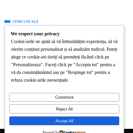
STIRI LOCALE
Atelierul de prelucrări mecanice de la
We respect your privacy
Colegiul Tehnic ”Mihail Sturdza” a fost
Cookie-urile ne ajută să vă îmbunătățim experiența, să vă
modernizat in urma unei investitii de
oferim conținut personalizat și să analizăm traficul. Puteți
40.000 de Euro
alege ce cookie-uri doriți să permiteți făcând click pe
"Personalizeaza". Faceți click pe "Accepta tot" pentru a
By
Stirea De Iasi
September 26, 2023
vă da consimțământul sau pe "Respinge tot" pentru a
refuza cookie-urile neesențiale.
Învățământul tehnic profesional și academic are nevoie de
implicarea mediului de afaceri pentru a recupera decalajul
Customize
tehnologic din ateliere și
Reject All
Accept All
Powered by