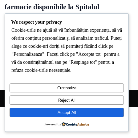
farmacie disponibile la Spitalul
“Sf.Maria” din Iasi
We respect your privacy
By
Stirea De Iasi
May 7, 2024
Cookie-urile ne ajută să vă îmbunătățim experiența, să vă
oferim conținut personalizat și să analizăm traficul. Puteți
Spitalul Clinic de Urgenţă pentru Copii “Sf. Maria” Iaşi
alege ce cookie-uri doriți să permiteți făcând click pe
organizează concurs de recrutare pentru ocuparea următoarelor
"Personalizeaza". Faceți click pe "Accepta tot" pentru a
posturi vacante, pe perioadă
vă da consimțământul sau pe "Respinge tot" pentru a
refuza cookie-urile neesențiale.
Customize
Copyright © 2026 Stirea de Iasi. All Right Reserved.
Reject All
Accept All
Powered by