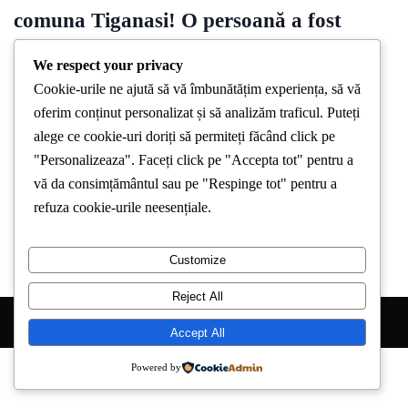
comuna Tiganasi! O persoană a fost
internată în cadrul Spitalului “Sf.
We respect your privacy
Spiridon” din Iași cu suspiciune de
Cookie-urile ne ajută să vă îmbunătățim experiența, să vă
antrax cutanat
oferim conținut personalizat și să analizăm traficul. Puteți
alege ce cookie-uri doriți să permiteți făcând click pe
By
Stirea De Iasi
July 20, 2023
"Personalizeaza". Faceți click pe "Accepta tot" pentru a
Se discută din nou despre un caz de antrax la o fermă de oi și
vă da consimțământul sau pe "Respinge tot" pentru a
capre din comuna Țigănași, după
refuza cookie-urile neesențiale.
Customize
Reject All
Copyright © 2026 Stirea de Iasi. All Right Reserved.
Accept All
Powered by