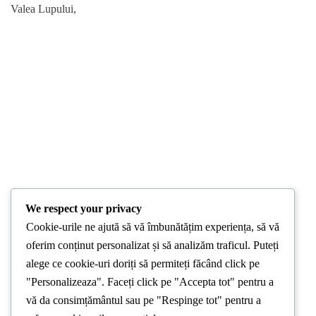
Valea Lupului,
We respect your privacy
STIRI LOCALE
Cookie-urile ne ajută să vă îmbunătățim experiența, să vă
Grav accident rutier în Valea Lupului în
oferim conținut personalizat și să analizăm traficul. Puteți
această după-amiază
alege ce cookie-uri doriți să permiteți făcând click pe
"Personalizeaza". Faceți click pe "Accepta tot" pentru a
By
Stirea De Iasi
June 19, 2024
vă da consimțământul sau pe "Respinge tot" pentru a