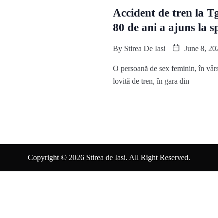
Accident de tren la T
80 de ani a ajuns la sp
By
Stirea De Iasi
June 8, 20
O persoană de sex feminin, în vârs
lovită de tren, în gara din
Copyright © 2026 Stirea de Iasi. All Right Reserved.