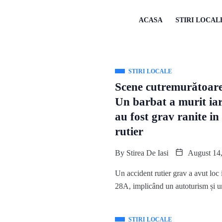
ACASA
STIRI LOCAL
STIRI LOCALE
Scene cutremurătoar
Un barbat a murit iar
au fost grav ranite i
rutier
By
Stirea De Iasi
August 14,
Un accident rutier grav a avut lo
28A, implicând un autoturism și 
STIRI LOCALE