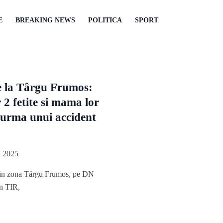
E
BREAKING NEWS
POLITICA
SPORT
e la Târgu Frumos:
 2 fetite si mama lor
n urma unui accident
 2025
c in zona Târgu Frumos, pe DN
un TIR,