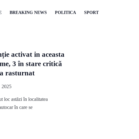
E
BREAKING NEWS
POLITICA
SPORT
ție activat in aceasta
e, 3 în stare critică
a rasturnat
 2025
 loc astăzi în localitatea
utocar în care se