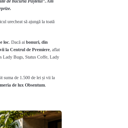
unite de bucuria Paștelui”. Am
rprize.
ticul urecheat să ajungă la toată
e loc
. Dacă ai
bonuri, din
vii la Centrul de Premiere
, aflat
`s Lady Bugs, Status Coffe, Lady
t suma de 1.500 de lei și vii la
meria de lux Obsentum
.