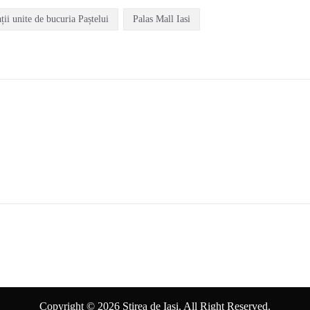
ții unite de bucuria Paștelui
Palas Mall Iasi
Copyright © 2026 Stirea de Iasi. All Right Reserved.