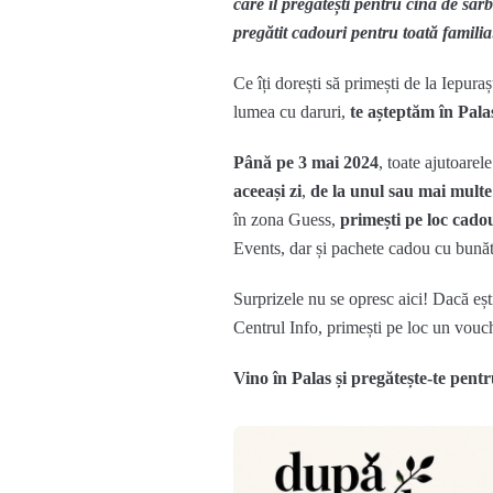
care îl pregătești pentru cina de săr
pregătit cadouri pentru toată familia
Ce îți dorești să primești de la Iepura
lumea cu daruri,
te așteptăm în Pala
Până pe 3 mai 2024
, toate ajutoare
aceeași zi
,
de la unul sau mai mult
în zona Guess,
primești pe loc cado
Events, dar și pachete cadou cu bunătă
Surprizele nu se opresc aici! Dacă ești
Centrul Info, primești pe loc un vou
Vino în Palas și pregătește-te pent