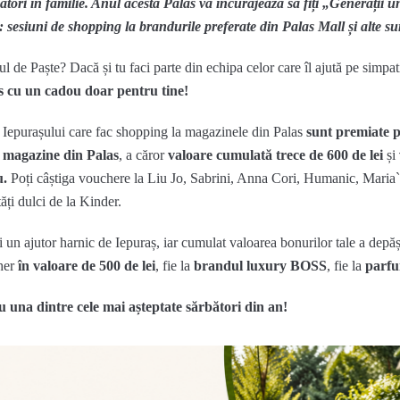
bători în familie. Anul acesta Palas vă încurajează să fiți „Generații 
: sesiuni de shopping la brandurile preferate din Palas Mall și alte su
șul de Paște? Dacă și tu faci parte din echipa celor care îl ajută pe simpa
s cu un cadou doar pentru tine!
le Iepurașului care fac shopping la magazinele din Palas
sunt premiate p
e magazine din Palas
, a căror
valoare cumulată trece de 600 de lei
și
u.
Poți câștiga vouchere la Liu Jo, Sabrini, Anna Cori, Humanic, Maria
ți dulci de la Kinder.
 un ajutor harnic de Iepuraș, iar cumulat valoarea bonurilor tale a depăși
cher
în valoare de 500 de lei
, fie la
brandul luxury BOSS
, fie la
parfu
ru una dintre cele mai așteptate sărbători din an!