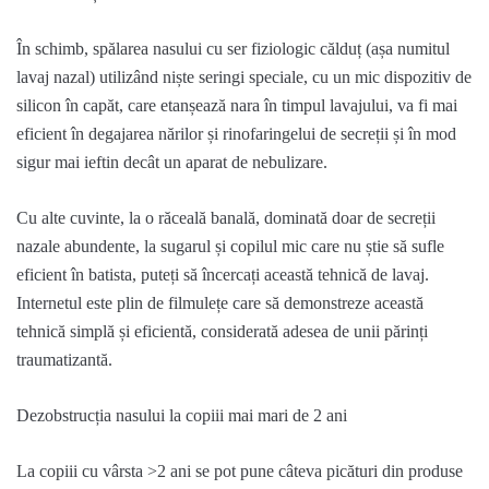
În schimb, spălarea nasului cu ser fiziologic călduț (așa numitul
lavaj nazal) utilizând niște seringi speciale
,
cu un mic dispozitiv de
silicon în capăt, care etanșează nara în timpul lavajului, va fi mai
eficient în degajarea nărilor și rinofaringelui de secreții și în mod
sigur mai ieftin decât un aparat de
nebulizare
.
Cu alte cuvinte, la o răceală banală, dominată doar de secreții
nazale abundente, la sugarul și copilul mic care nu știe să sufle
eficient în batista, puteți să încercați această tehnică de lavaj.
Internetul este plin de filmulețe care să demonstreze această
tehnică simplă și eficientă, considerată adesea de unii părinți
traumatizantă.
Dezobstrucția
nasului la copiii mai mari de 2 ani
La copiii cu vârsta >2 ani
se pot pune câteva picături din produse