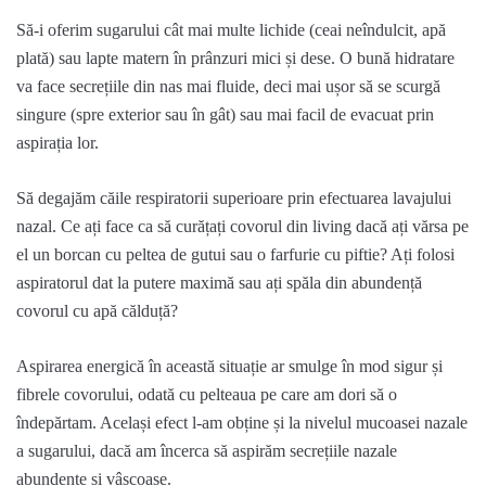
Să-i oferim sugarului cât mai multe lichide (ceai neîndulcit, apă
plată) sau lapte matern în prânzuri mici și dese
. O
bună hidratare
va face secrețiile din nas mai fluide, deci mai ușor să se scurgă
singure (spre exterior sau în gât) sau mai facil de evacuat prin
aspirația lor.
Să degajăm căile respiratorii superioare prin efectuarea lavajului
nazal. Ce ați face ca să curățați covorul din living dacă ați vărsa pe
el un borcan cu peltea de gutui sau o farfurie cu piftie? Ați folosi
aspiratorul dat la putere maximă sau ați spăla din abundență
covorul cu apă călduță?
Aspirarea energică în această situație ar smulge în mod sigur și
fibrele covorului, odată cu pelteaua pe care am dori s
ă
o
îndepărtam. Același efect l-am obține și la nivelul mucoasei nazale
a sugarului, dacă am încerca să aspirăm secrețiile nazale
abundente și vâscoase.