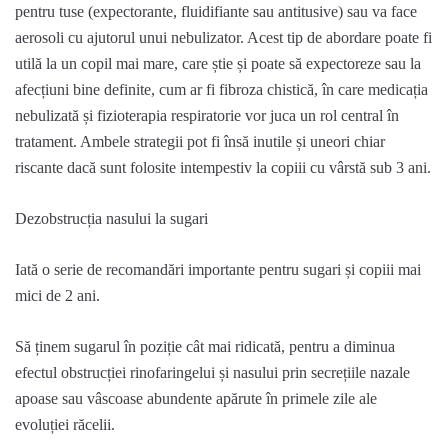
pentru tuse (expectorante, fluidifiante sau antitusive) sau va face
aerosoli cu ajutorul unui
nebulizator
. Acest tip de abordare poate fi
utilă la un copil mai mare, care știe și poate să expectoreze sau la
afecțiuni bine definite, cum ar fi fibroza chistică, în care medicația
nebulizată
și fizioterapia respiratorie vor juca un rol central în
tratament.
Ambele strategii pot fi însă inutile și uneori chiar
riscante dacă sunt folosite intempestiv la copiii cu vârstă sub 3 ani.
Dezobstrucția
nasului la sugari
Iată o serie de recomandări importante pentru sugari și copiii mai
mici de 2 ani.
Să ținem sugarul în poziție cât mai ridicată, pentru a diminua
efectul obstrucției rinofaringelui și nasului prin secrețiile nazale
apoase sau vâscoase abundente apărute în primele zile ale
evoluției răcelii.