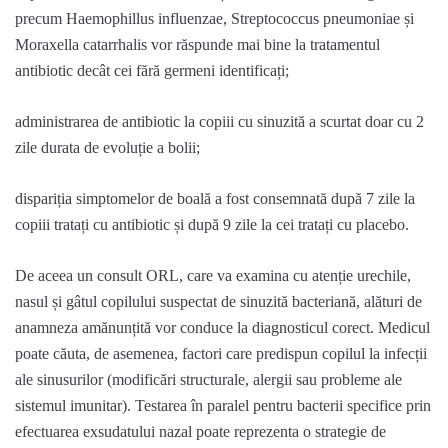
precum
Haemophillus
influenzae
,
Streptococcus
pneumoniae
și
Moraxella
catarrhalis
vor răspunde mai bine la tratamentul
antibiotic decât cei fără germeni identificați
;
a
dministrarea de antibiotic la copiii cu sinuzită a scurtat doar cu 2
zile durata de evolu
ț
ie a bolii
;
d
ispariția simptomelor de boal
ă
a fost consemnată după 7 zile la
copiii tratați cu antibiotic și după 9 zile la cei trata
ț
i cu placebo.
De aceea un consult ORL
,
care va examina cu aten
ț
ie urechile,
nasul și gâtul copilului suspectat de sinuzit
ă
bacterian
ă
, al
ă
turi de
anamneza amănunțită vor conduce la diagnosticul corect. Medicul
poate căuta, de asemenea, factori care predispun copilul la infecții
ale sinusurilor
(modificări structurale, alergii sau probleme ale
sistemul imunitar). Testarea
î
n paralel pentru bacterii specifice prin
efectuarea
exsudatului
nazal poate reprezenta o strategie de