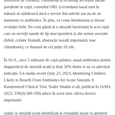
Indiferent de culoarea, consistența și recurența secreților nazale
purulente la copii, consultul ORL și exsudatul nazal sunt în
măsură să stabilească dacă e nevoie
î
ntr-adev
ă
r sau nu de un
tratament cu antibiotice.
Î
n plus
,
va conta
î
ntotdeauna
ș
i durata
evolu
ț
iei bolii
. N
e vom g
â
ndi la o sinuzită bacterian
ă
la acei copii
care au secreții nazale de tip
mucopurulent
și alte semne asociate
(febr
ă
, cefalee frontal
ă
, obstruc
ție
nazal
ă
important
ă
, tuse
chinuitoare)
,
ce durează de cel puțin 10 zile.
Î
n SUA
,
circa 5 milioane de copii primesc anual antibiotice pentru
diagnosticul de sinuzită acută
ș
i doar 50% dintre ei au cu adev
ă
rat
indica
ț
ie. Un studiu recent (
July
25, 2023
,
Identifying
Children
Likely
to
Benefit
From
Antibiotics
for Acute
Sinusitis
A
Randomized
Clinical
Trial,
Nader
Shaikh
et
all
,
publicat
î
n JAMA
2023; 330(4):349-358) aduce
î
n acest sens c
â
teva dovezi
importante:
c
opiii cu sinuzit
ă
acut
ă
identificați la exsudatul nazal cu germeni