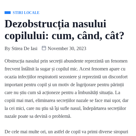
STIRI LOCALE
Dezobstrucția nasului
copilului: cum, când, cât?
By
Stirea De Iasi
November 30, 2023
Obstrucția nasului prin secreții abundente reprezintă un fenomen
frecvent întâlnit la sugar și copilul mic
. Acest fenomen apare
cu
ocazia infecțiilor respiratorii sezoniere și reprezintă un disconfort
important pentru copil și un motiv de îngrijorare pentru părinții
care nu știu cum să acționeze pentru a îmbunătăți situația. La
copiii mai mari, eliminarea secrețiilor nazale se face mai
uşor
, dar
la cei mici, care nu
ştiu
să
îşi
sufle nasul, îndepărtarea secrețiilor
nazale poate sa devină o problemă.
De cele mai multe ori, un astfel de copil va primi diverse siropuri