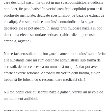
care desfundă nasul, fie direct în nas (vasoconstrictoare dedicate
copiilor), fie pe o batistă în vecinătatea feței copilului (cum ar fi
produsele mentolate, dedicate acestui scop, pe bază de extract de
eucalipt). Aceste produse sunt însă contraindicate la sugari
deoarece ele se pot absorbi în sânge prin mucoasa nazală și pot
determina efecte secundare serioase (tahicardie, hipertensiune
arterial
ă
, agita
ț
ie).
Nu se fac aerosoli, cu niciun
„
medicament miraculos
”
sau diferite
alte substan
ț
e care nu sunt destinate administr
ă
rii sub forma de
aerosoli, deoarece acestea nu numai că nu ajută, dar pot avea
efecte adverse serioase. Aerosolii nu vor
î
nlocui batista,
și
vor
trebui s
ă
fie folosi
ț
i cu o recomandare medical
ă
clar
ă
.
Nu toți copiii care au secre
ț
ii nazale galbeni/verzui au nevoie de
un tratament antibiotic.